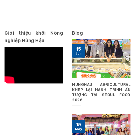
số
2026
10.2026/NQ-
–
HĐQT
Riêng
ngày
29/06/2026
Giới thiệu khối Nông
Blog
nghiệp Hùng Hậu
15
Jun
HUNGHAU AGRICULTURAL
KHÉP LẠI HÀNH TRÌNH ẤN
TƯỢNG TẠI SEOUL FOOD
2026
19
May