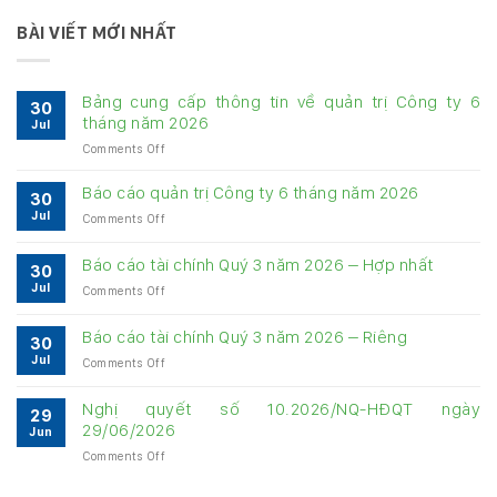
BÀI VIẾT MỚI NHẤT
Bảng cung cấp thông tin về quản trị Công ty 6
30
tháng năm 2026
Jul
on
Comments Off
Bảng
cung
Báo cáo quản trị Công ty 6 tháng năm 2026
30
cấp
Jul
on
Comments Off
thông
Báo
tin
cáo
về
Báo cáo tài chính Quý 3 năm 2026 – Hợp nhất
30
quản
quản
Jul
on
Comments Off
trị
trị
Báo
Công
Công
cáo
ty
Báo cáo tài chính Quý 3 năm 2026 – Riêng
ty
30
tài
6
6
Jul
on
Comments Off
chính
tháng
tháng
Báo
Quý
năm
năm
cáo
3
Nghị quyết số 10.2026/NQ-HĐQT ngày
2026
2026
29
tài
năm
29/06/2026
Jun
chính
2026
on
Comments Off
Quý
–
Nghị
3
Hợp
quyết
năm
nhất