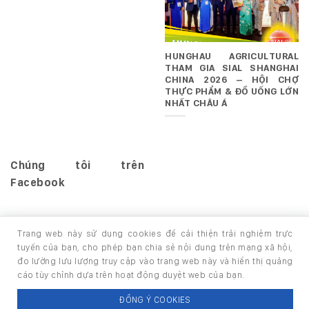
HUNGHAU AGRICULTURAL
THAM GIA SIAL SHANGHAI
CHINA 2026 – HỘI CHỢ
THỰC PHẨM & ĐỒ UỐNG LỚN
NHẤT CHÂU Á
Chúng tôi trên
Facebook
Trang web này sử dụng cookies để cải thiện trải nghiệm trực
tuyến của bạn, cho phép bạn chia sẻ nội dung trên mạng xã hội,
đo lường lưu lượng truy cập vào trang web này và hiển thị quảng
TRANG CHỦ
GIỚI THIỆU
SẢN PHẨM
cáo tùy chỉnh dựa trên hoạt động duyệt web của bạn.
Copyright 2026 ©
thuộc HUNGHAU HOLDINGS. All rights
ĐỒNG Ý COOKIES
reserved.