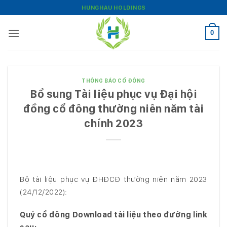
Bỏ
HUNGHAU HOLDINGS
qua
nội
0
dung
THÔNG BÁO CỔ ĐÔNG
Bổ sung Tài liệu phục vụ Đại hội
đồng cổ đông thường niên năm tài
chính 2023
Bộ tài liệu phục vụ ĐHĐCĐ thường niên năm 2023
(24/12/2022):
Quý cổ đông Download tài liệu
theo đ
ường link