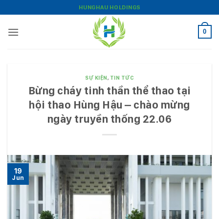
Bỏ
HUNGHAU HOLDINGS
qua
nội
0
dung
SỰ KIỆN
,
TIN TỨC
Bừng cháy tinh thần thể thao tại
hội thao Hùng Hậu – chào mừng
ngày truyền thống 22.06
19
Jun