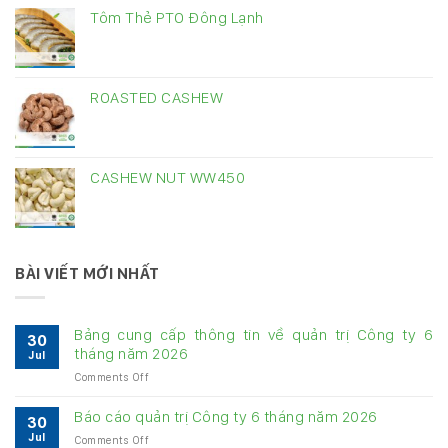
Tôm Thẻ PTO Đông Lạnh
ROASTED CASHEW
CASHEW NUT WW450
BÀI VIẾT MỚI NHẤT
Bảng cung cấp thông tin về quản trị Công ty 6
30
tháng năm 2026
Jul
on
Comments Off
Bảng
cung
Báo cáo quản trị Công ty 6 tháng năm 2026
30
cấp
Jul
on
Comments Off
thông