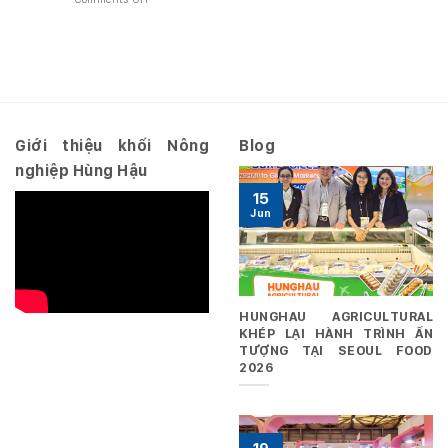
–
Nghị
3
Hợp
quyết
năm
nhất
số
2026
10.2026/NQ-
–
HĐQT
Riêng
ngày
29/06/2026
Giới thiệu khối Nông
Blog
nghiệp Hùng Hậu
15
Jun
HUNGHAU AGRICULTURAL
KHÉP LẠI HÀNH TRÌNH ẤN
TƯỢNG TẠI SEOUL FOOD
2026