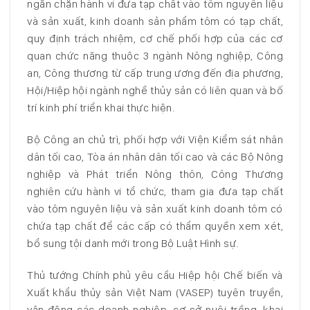
ngăn chặn hành vi đưa tạp chất vào tôm nguyên liệu
và sản xuất, kinh doanh sản phẩm tôm có tạp chất,
quy định trách nhiệm, cơ chế phối hợp của các cơ
quan chức năng thuộc 3 ngành Nông nghiệp, Công
an, Công thương từ cấp trung ương đến địa phương,
Hội/Hiệp hội ngành nghề thủy sản có liên quan và bố
trí kinh phí triển khai thực hiện.
Bộ Công an chủ trì, phối hợp với Viện Kiểm sát nhân
dân tối cao, Tòa án nhân dân tối cao và các Bộ Nông
nghiệp và Phát triển Nông thôn, Công Thương
nghiên cứu hành vi tổ chức, tham gia đưa tạp chất
vào tôm nguyên liệu và sản xuất kinh doanh tôm có
chứa tạp chất để các cấp có thẩm quyền xem xét,
bổ sung tội danh mới trong Bộ Luật Hình sự.
Thủ tướng Chính phủ yêu cầu Hiệp hội Chế biến và
Xuất khẩu thủy sản Việt Nam (VASEP) tuyên truyền,
vận động các doanh nghiệp, cơ sở nuôi trồng, khai