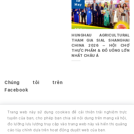
19
May
HUNGHAU AGRICULTURAL
THAM GIA SIAL SHANGHAI
CHINA 2026 – HỘI CHỢ
THỰC PHẨM & ĐỒ UỐNG LỚN
NHẤT CHÂU Á
Chúng tôi trên
Facebook
Trang web này sử dụng cookies để cải thiện trải nghiệm trực
tuyến của bạn, cho phép bạn chia sẻ nội dung trên mạng xã hội,
đo lường lưu lượng truy cập vào trang web này và hiển thị quảng
TRANG CHỦ
GIỚI THIỆU
SẢN PHẨM
cáo tùy chỉnh dựa trên hoạt động duyệt web của bạn.