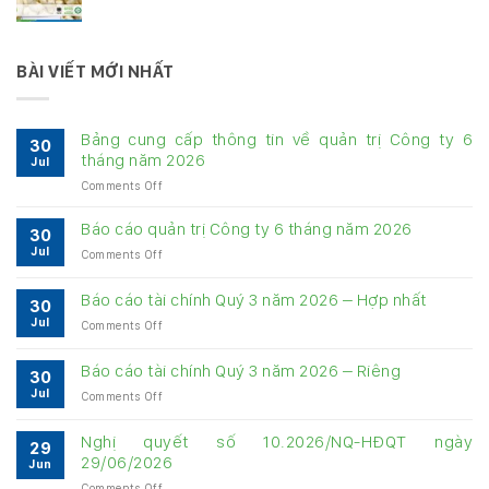
BÀI VIẾT MỚI NHẤT
Bảng cung cấp thông tin về quản trị Công ty 6
30
tháng năm 2026
Jul
on
Comments Off
Bảng
cung
Báo cáo quản trị Công ty 6 tháng năm 2026
30
cấp
Jul
on
Comments Off
thông
Báo
tin
cáo
về
Báo cáo tài chính Quý 3 năm 2026 – Hợp nhất
30
quản
quản
Jul
on
Comments Off
trị
trị
Báo
Công
Công
cáo
ty
Báo cáo tài chính Quý 3 năm 2026 – Riêng
ty
30
tài
6
6
Jul
on
Comments Off
chính
tháng
tháng
Báo
Quý
năm
năm
cáo
3
Nghị quyết số 10.2026/NQ-HĐQT ngày
2026
2026
29
tài
năm
29/06/2026
Jun
chính
2026
on
Comments Off
Quý