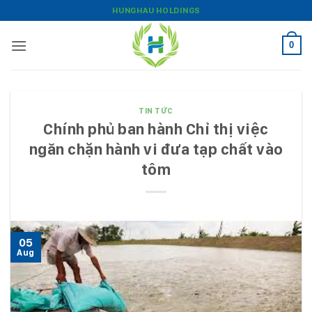
Bỏ
HUNGHAU HOLDINGS
qua
nội
0
dung
TIN TỨC
Chính phủ ban hành Chỉ thị việc
ngăn chặn hành vi đưa tạp chất vào
tôm
05
Aug