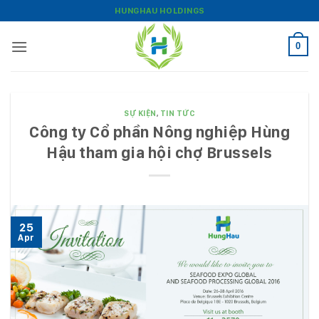
Bỏ
HUNGHAU HOLDINGS
qua
nội
0
dung
SỰ KIỆN
,
TIN TỨC
Công ty Cổ phần Nông nghiệp Hùng
Hậu tham gia hội chợ Brussels
25
Apr