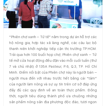
“Phiên chợ xanh – Tử tế” nằm trong dự án hỗ trợ các
hộ nông gia, hợp tác xã làng nghề, các câu lạc bộ
thanh niên khởi nghiệp tiếp cận thị trường TP.HCM.
Trải qua hơn 100 buổi họp chợ, Phiên chợ xanh – Tử
tế mở cửa hoạt động đều đặn vào mỗi cuối tuần (thứ
7 và chủ nhật) ở 135A Pasteur, P.6, Q.3, TP. Hồ Chí
Minh. Điểm nổi bật của Phiên chợ này là người bán –
người mua đến với nhau trước hết bằng cái “tâm”
của người làm nông và sự uy tín trên cơ sở đáp ứng
đầy đủ các quy định về an toàn thực phẩm. Đồng
thời, người tiêu dùng thành phố ưa chuộng những
sản phẩm nông sản địa phương độc đáo, tươi ngon