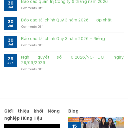
Báo cáo quản trị Công ty 6 tháng năm 2026
30
cấp
Jul
on
Comments Off
thông
Báo
tin
cáo
về
Báo cáo tài chính Quý 3 năm 2026 – Hợp nhất
30
quản
quản
Jul
on
Comments Off
trị
trị
Báo
Công
Công
cáo
ty
Báo cáo tài chính Quý 3 năm 2026 – Riêng
ty
30
tài
6
6
Jul
on
Comments Off
chính
tháng
tháng
Báo
Quý
năm
năm
cáo
3
Nghị quyết số 10.2026/NQ-HĐQT ngày
2026
2026
29
tài
năm
29/06/2026
Jun
chính
2026
on
Comments Off
Quý
–
Nghị
3
Hợp
quyết
năm
nhất
số
2026
10.2026/NQ-
–
HĐQT
Riêng
ngày
29/06/2026
Giới thiệu khối Nông
Blog
nghiệp Hùng Hậu
15