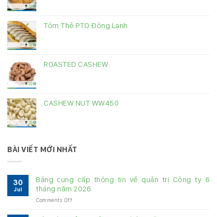
Tôm Thẻ PTO Đông Lạnh
ROASTED CASHEW
CASHEW NUT WW450
BÀI VIẾT MỚI NHẤT
Bảng cung cấp thông tin về quản trị Công ty 6
30
tháng năm 2026
Jul
on
Comments Off
Bảng
cung