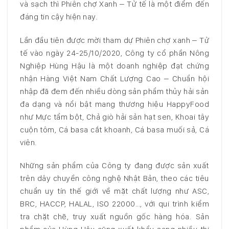
và sạch thì Phiên chợ Xanh – Tử tế là một điểm đến
đáng tin cậy hiện nay.
Lần đầu tiên được mời tham dự Phiên chợ xanh – Tử
tế vào ngày 24-25/10/2020, Công ty cổ phần Nông
Nghiệp Hùng Hậu là một doanh nghiệp đạt chứng
nhận Hàng Việt Nam Chất Lượng Cao – Chuẩn hội
nhập đã đem đến nhiều dòng sản phẩm thủy hải sản
đa dạng và nổi bật mang thương hiệu HappyFood
như Mực tẩm bột, Chả giò hải sản hạt sen, Khoai tây
cuộn tôm, Cá basa cắt khoanh, Cá basa muối sả, Cá
viên.
Những sản phẩm của Công ty đang được sản xuất
trên dây chuyền công nghệ Nhật Bản, theo các tiêu
chuẩn uy tín thế giới về mặt chất lượng như ASC,
BRC, HACCP, HALAL, ISO 22000…, với qui trình kiểm
tra chặt chẽ, truy xuất nguồn gốc hàng hóa. Sản