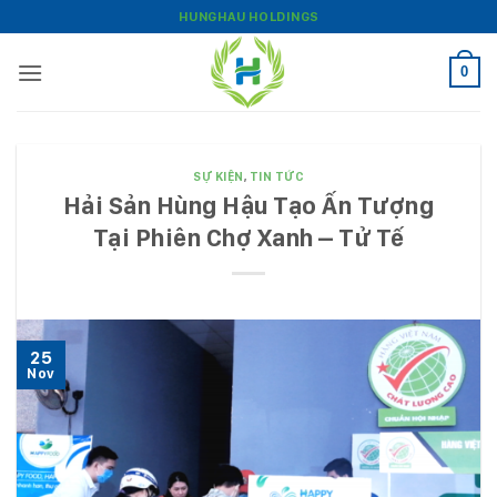
Bỏ
HUNGHAU HOLDINGS
qua
nội
0
dung
SỰ KIỆN
,
TIN TỨC
Hải Sản Hùng Hậu Tạo Ấn Tượng
Tại Phiên Chợ Xanh – Tử Tế
25
Nov