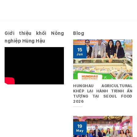
số
2026
10.2026/NQ-
–
HĐQT
Riêng
ngày
29/06/2026
Giới thiệu khối Nông
Blog
nghiệp Hùng Hậu
15
Jun
HUNGHAU AGRICULTURAL
KHÉP LẠI HÀNH TRÌNH ẤN
TƯỢNG TẠI SEOUL FOOD
2026
19
May