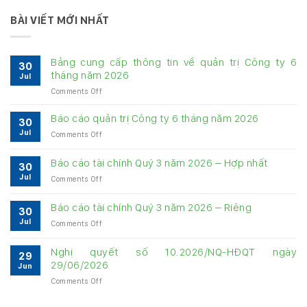
BÀI VIẾT MỚI NHẤT
Bảng cung cấp thông tin về quản trị Công ty 6
30
tháng năm 2026
Jul
on
Comments Off
Bảng
cung
Báo cáo quản trị Công ty 6 tháng năm 2026
30
cấp
Jul
on
Comments Off
thông
Báo
tin
cáo
về
Báo cáo tài chính Quý 3 năm 2026 – Hợp nhất
30
quản
quản
Jul
on
Comments Off
trị
trị
Báo
Công
Công
cáo
ty
Báo cáo tài chính Quý 3 năm 2026 – Riêng
ty
30
tài
6
6
Jul
on
Comments Off
chính
tháng
tháng
Báo
Quý
năm
năm
cáo
3
Nghị quyết số 10.2026/NQ-HĐQT ngày
2026
2026
29
tài
năm
29/06/2026
Jun
chính
2026
on
Comments Off
Quý
–
Nghị
3
Hợp
quyết
năm
nhất