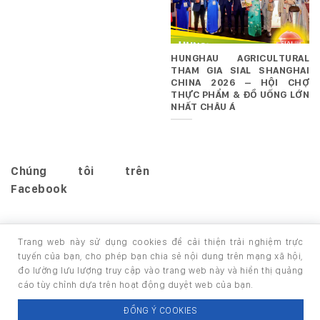
HUNGHAU AGRICULTURAL
THAM GIA SIAL SHANGHAI
CHINA 2026 – HỘI CHỢ
THỰC PHẨM & ĐỒ UỐNG LỚN
NHẤT CHÂU Á
Chúng tôi trên
Facebook
Trang web này sử dụng cookies để cải thiện trải nghiệm trực
tuyến của bạn, cho phép bạn chia sẻ nội dung trên mạng xã hội,
đo lường lưu lượng truy cập vào trang web này và hiển thị quảng
TRANG CHỦ
GIỚI THIỆU
SẢN PHẨM
cáo tùy chỉnh dựa trên hoạt động duyệt web của bạn.
Copyright 2026 ©
thuộc HUNGHAU HOLDINGS. All rights
ĐỒNG Ý COOKIES
reserved.