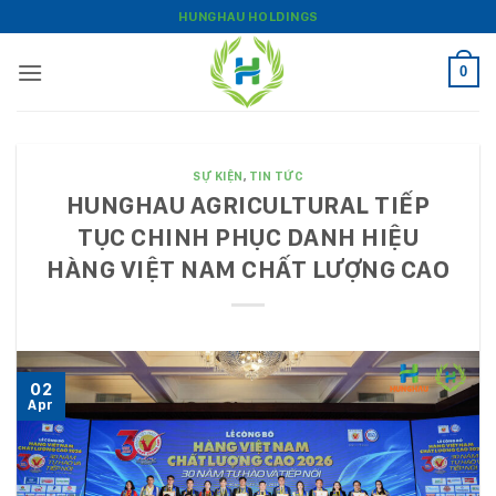
Bỏ
HUNGHAU HOLDINGS
qua
nội
0
dung
SỰ KIỆN
,
TIN TỨC
HUNGHAU AGRICULTURAL TIẾP
TỤC CHINH PHỤC DANH HIỆU
HÀNG VIỆT NAM CHẤT LƯỢNG CAO
02
Apr