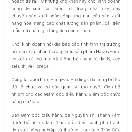
hoạch đề ra. Từ những khó khăn này khối kinh doanh
cũng đề xuất cải thiện tình trạng nhà máy, dây
chuyền sản xuất nhắm đáp ứng nhu cầu sản xuất
hàng hóa, nâng cao chất lượng sản phẩm, cải tiến
mẫu mã nhằm gia tăng tính cạnh tranh.
Khối kinh doanh nội địa báo cáo tình hinh thị trường
nội địa chấp nhận thương hiệu sản phẩm HappyFood
và kết quả mở mới hệ thống bán hàng là đại lý, kên
siêu thị và Horeca.
Cũng tại buổi họp, HungHau Holdings đã công bố Sơ
đồ tổ chức và cơ cấu quản lý trao quyết định bổ
nhiệm cho các Giám đốc điều hành, Giám đốc chức
năng như sau:
Ban Gám đốc điều hành: bà Nguyễn Thị Thanh Tâm
được bổ nhiệm làm Giám đốc điều hành phụ trách
lĩnh vực nông nghiệp và thường trực; ông Trần Đức