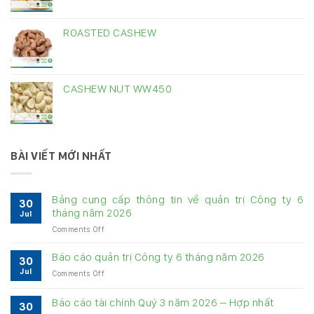
ROASTED CASHEW
CASHEW NUT WW450
BÀI VIẾT MỚI NHẤT
Bảng cung cấp thông tin về quản trị Công ty 6
30
tháng năm 2026
Jul
on
Comments Off
Bảng
cung
Báo cáo quản trị Công ty 6 tháng năm 2026
30
cấp
Jul
on
Comments Off
thông
Báo
tin
cáo
về
Báo cáo tài chính Quý 3 năm 2026 – Hợp nhất
30
quản
quản