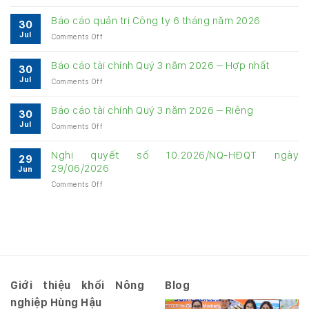
Bảng
cung
Báo cáo quản trị Công ty 6 tháng năm 2026
30
cấp
Jul
on
Comments Off
thông
Báo
tin
cáo
về
Báo cáo tài chính Quý 3 năm 2026 – Hợp nhất
30
quản
quản
Jul
on
Comments Off
trị
trị
Báo
Công
Công
cáo
ty
Báo cáo tài chính Quý 3 năm 2026 – Riêng
ty
30
tài
6
6
Jul
on
Comments Off
chính
tháng
tháng
Báo
Quý
năm
năm
cáo
3
Nghị quyết số 10.2026/NQ-HĐQT ngày
2026
2026
29
tài
năm
29/06/2026
Jun
chính
2026
on
Comments Off
Quý
–
Nghị
3
Hợp
quyết
năm
nhất
số
2026
10.2026/NQ-
–
HĐQT
Riêng
ngày
29/06/2026
Giới thiệu khối Nông
Blog
nghiệp Hùng Hậu