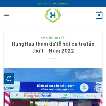
Bỏ
HUNGHAU HOLDINGS
qua
nội
0
dung
SỰ KIỆN
,
TIN TỨC
HungHau tham dự lễ hội cá tra lần
thứ I – Năm 2022
22
Dec