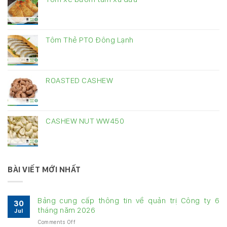
Tôm Thẻ PTO Đông Lạnh
ROASTED CASHEW
CASHEW NUT WW450
BÀI VIẾT MỚI NHẤT
Bảng cung cấp thông tin về quản trị Công ty 6
30
tháng năm 2026
Jul
on
Comments Off