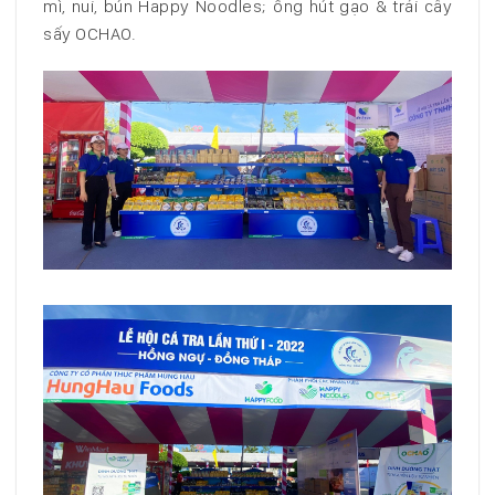
mì, nui, bún Happy Noodles; ống hút gạo & trái cây
sấy OCHAO.