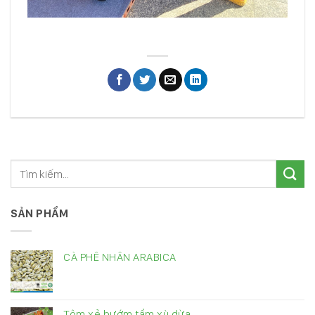
SẢN PHẨM
CÀ PHÊ NHÂN ARABICA
Tôm xẻ bướm tẩm xù dừa