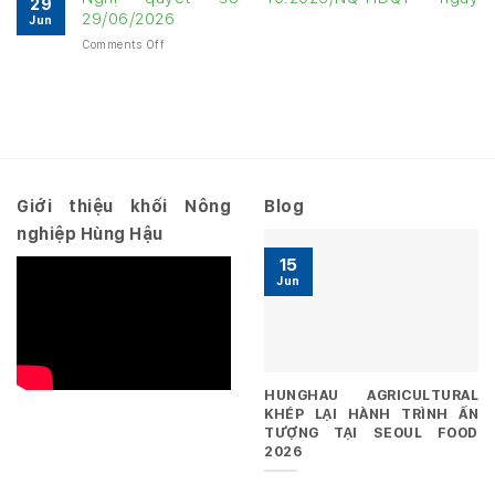
29
tài
năm
29/06/2026
Jun
chính
2026
on
Comments Off
Quý
–
Nghị
3
Hợp
quyết
năm
nhất
số
2026
10.2026/NQ-
–
HĐQT
Riêng
ngày
29/06/2026
Giới thiệu khối Nông
Blog
nghiệp Hùng Hậu
15
Jun
HUNGHAU AGRICULTURAL
KHÉP LẠI HÀNH TRÌNH ẤN
TƯỢNG TẠI SEOUL FOOD
2026