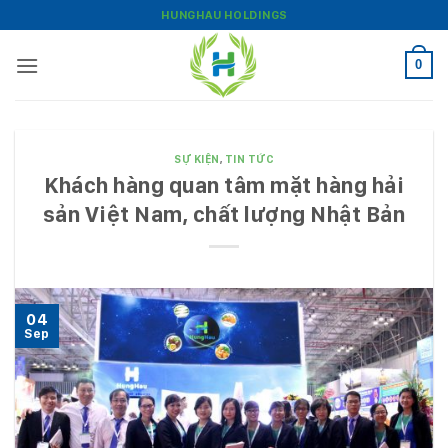
Bỏ
HUNGHAU HOLDINGS
qua
nội
0
dung
SỰ KIỆN
,
TIN TỨC
Khách hàng quan tâm mặt hàng hải
sản Việt Nam, chất lượng Nhật Bản
04
Sep