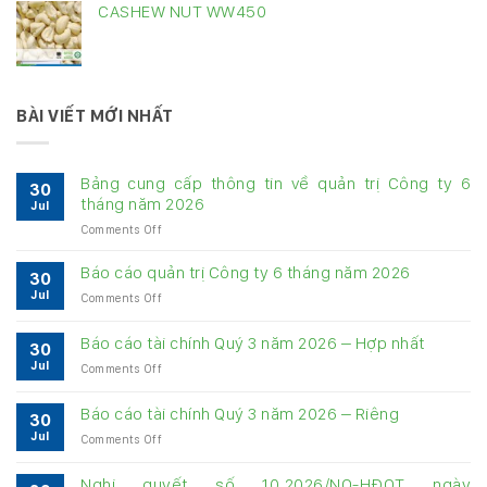
CASHEW NUT WW450
BÀI VIẾT MỚI NHẤT
Bảng cung cấp thông tin về quản trị Công ty 6
30
tháng năm 2026
Jul
on
Comments Off
Bảng
cung
Báo cáo quản trị Công ty 6 tháng năm 2026
30
cấp
Jul
on
Comments Off
thông
Báo
tin
cáo
về
Báo cáo tài chính Quý 3 năm 2026 – Hợp nhất
30
quản
quản
Jul
on
Comments Off
trị
trị
Báo
Công
Công
cáo
ty
Báo cáo tài chính Quý 3 năm 2026 – Riêng
ty
30
tài
6
6
Jul
on
Comments Off
chính
tháng
tháng
Báo
Quý
năm
năm
cáo
3
Nghị quyết số 10.2026/NQ-HĐQT ngày
2026
2026