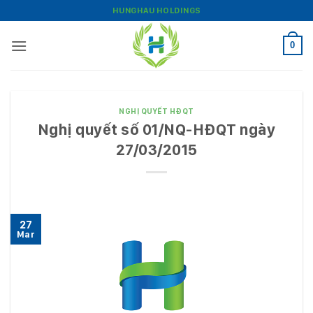
Bỏ
HUNGHAU HOLDINGS
qua
nội
0
dung
NGHỊ QUYẾT HĐQT
Nghị quyết số 01/NQ-HĐQT ngày
27/03/2015
27
Mar