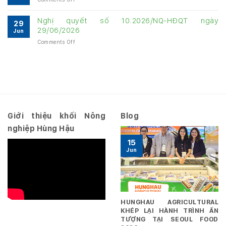
chính
tháng
tháng
Báo
Quý
năm
năm
cáo
3
Nghị quyết số 10.2026/NQ-HĐQT ngày
2026
2026
29
tài
năm
29/06/2026
Jun
chính
2026
on
Comments Off
Quý
–
Nghị
3
Hợp
quyết
năm
nhất
số
2026
10.2026/NQ-
–
HĐQT
Riêng
ngày
29/06/2026
Giới thiệu khối Nông
Blog
nghiệp Hùng Hậu
15
Jun
HUNGHAU AGRICULTURAL
KHÉP LẠI HÀNH TRÌNH ẤN
TƯỢNG TẠI SEOUL FOOD