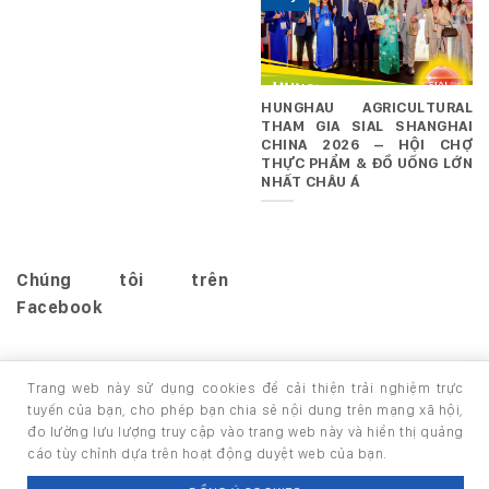
HUNGHAU AGRICULTURAL
THAM GIA SIAL SHANGHAI
CHINA 2026 – HỘI CHỢ
THỰC PHẨM & ĐỒ UỐNG LỚN
NHẤT CHÂU Á
Chúng tôi trên
Facebook
Trang web này sử dụng cookies để cải thiện trải nghiệm trực
tuyến của bạn, cho phép bạn chia sẻ nội dung trên mạng xã hội,
đo lường lưu lượng truy cập vào trang web này và hiển thị quảng
TRANG CHỦ
GIỚI THIỆU
SẢN PHẨM
cáo tùy chỉnh dựa trên hoạt động duyệt web của bạn.
Copyright 2026 ©
thuộc HUNGHAU HOLDINGS. All rights