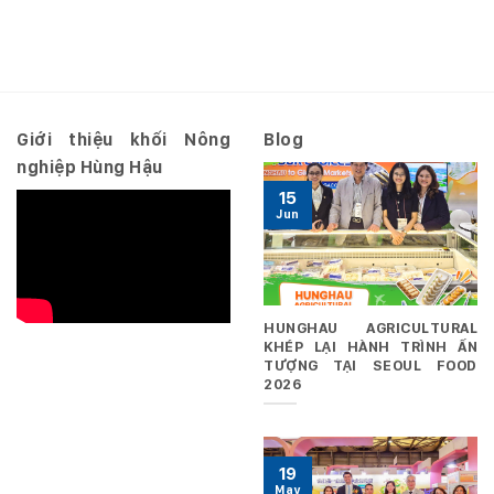
quyết
năm
nhất
số
2026
10.2026/NQ-
–
HĐQT
Riêng
ngày
29/06/2026
Giới thiệu khối Nông
Blog
nghiệp Hùng Hậu
15
Jun
HUNGHAU AGRICULTURAL
KHÉP LẠI HÀNH TRÌNH ẤN
TƯỢNG TẠI SEOUL FOOD
2026
19
May