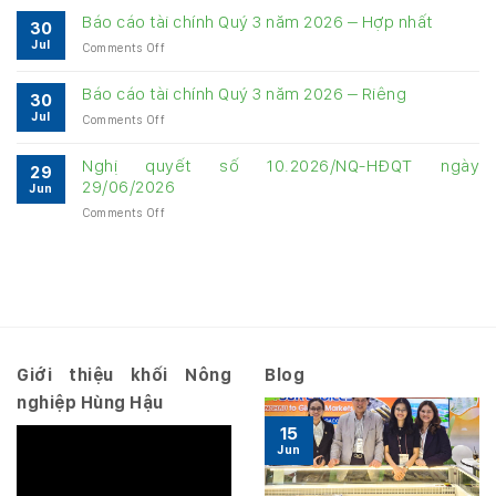
cáo
về
Báo cáo tài chính Quý 3 năm 2026 – Hợp nhất
30
quản
quản
Jul
on
Comments Off
trị
trị
Báo
Công
Công
cáo
ty
Báo cáo tài chính Quý 3 năm 2026 – Riêng
ty
30
tài
6
6
Jul
on
Comments Off
chính
tháng
tháng
Báo
Quý
năm
năm
cáo
3
Nghị quyết số 10.2026/NQ-HĐQT ngày
2026
2026
29
tài
năm
29/06/2026
Jun
chính
2026
on
Comments Off
Quý
–
Nghị
3
Hợp
quyết
năm
nhất
số
2026
10.2026/NQ-
–
HĐQT
Riêng
ngày
29/06/2026
Giới thiệu khối Nông
Blog
nghiệp Hùng Hậu
15
Jun