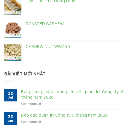
Tôm Thẻ PTO Đông Lạnh
ROASTED CASHEW
CASHEW NUT WW450
BÀI VIẾT MỚI NHẤT
Bảng cung cấp thông tin về quản trị Công ty 6
30
tháng năm 2026
Jul
on
Comments Off
Bảng
cung
Báo cáo quản trị Công ty 6 tháng năm 2026
30
cấp
Jul
on
Comments Off
thông
Báo
tin