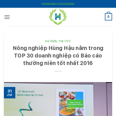
Bỏ
HUNGHAU HOLDINGS
qua
nội
0
dung
SỰ KIỆN
,
TIN TỨC
Nông nghiệp Hùng Hậu nằm trong
TOP 30 doanh nghiệp có Báo cáo
thường niên tốt nhất 2016
31
Jul