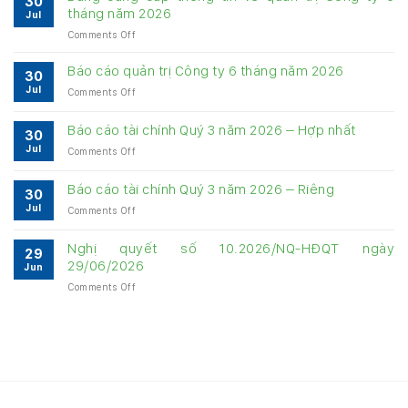
30
tháng năm 2026
Jul
on
Comments Off
Bảng
cung
Báo cáo quản trị Công ty 6 tháng năm 2026
30
cấp
Jul
on
Comments Off
thông
Báo
tin
cáo
về
Báo cáo tài chính Quý 3 năm 2026 – Hợp nhất
30
quản
quản
Jul
on
Comments Off
trị
trị
Báo
Công
Công
cáo
ty
Báo cáo tài chính Quý 3 năm 2026 – Riêng
ty
30
tài
6
6
Jul
on
Comments Off
chính
tháng
tháng
Báo
Quý
năm
năm
cáo
3
Nghị quyết số 10.2026/NQ-HĐQT ngày
2026
2026
29
tài
năm
29/06/2026
Jun
chính
2026
on
Comments Off
Quý
–
Nghị
3
Hợp
quyết
năm
nhất
số
2026
10.2026/NQ-
–
HĐQT
Riêng
ngày
29/06/2026