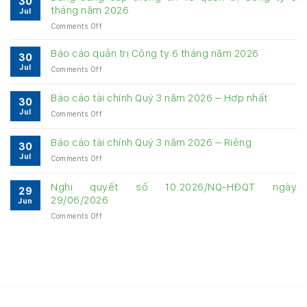
30
tháng năm 2026
Jul
on
Comments Off
Bảng
cung
Báo cáo quản trị Công ty 6 tháng năm 2026
30
cấp
Jul
on
Comments Off
thông
Báo
tin
cáo
về
Báo cáo tài chính Quý 3 năm 2026 – Hợp nhất
30
quản
quản
Jul
on
Comments Off
trị
trị
Báo
Công
Công
cáo
ty
Báo cáo tài chính Quý 3 năm 2026 – Riêng
ty
30
tài
6
6
Jul
on
Comments Off
chính
tháng
tháng
Báo
Quý
năm
năm
cáo
3
Nghị quyết số 10.2026/NQ-HĐQT ngày
2026
2026
29
tài
năm
29/06/2026
Jun
chính
2026
on
Comments Off
Quý
–
Nghị
3
Hợp
quyết
năm
nhất
số
2026
10.2026/NQ-
–
HĐQT
Riêng
ngày
29/06/2026