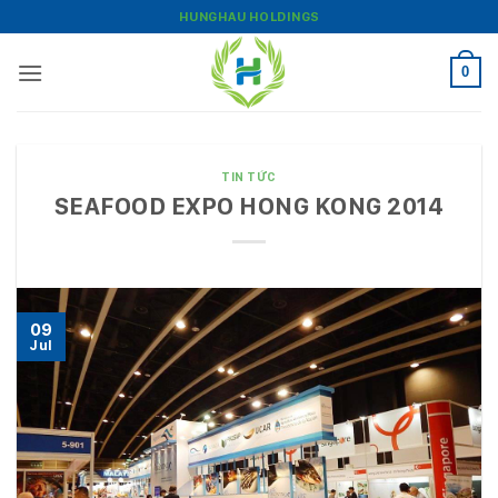
Bỏ
HUNGHAU HOLDINGS
qua
nội
0
dung
TIN TỨC
SEAFOOD EXPO HONG KONG 2014
09
Jul