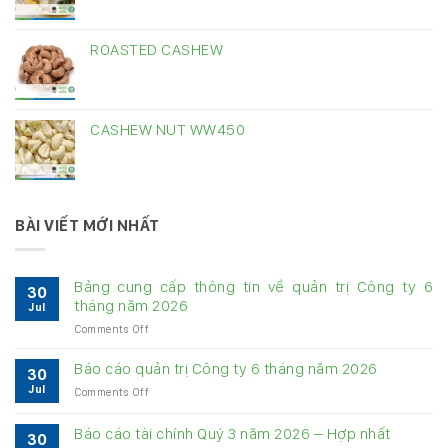
ROASTED CASHEW
CASHEW NUT WW450
BÀI VIẾT MỚI NHẤT
Bảng cung cấp thông tin về quản trị Công ty 6
30
tháng năm 2026
Jul
on
Comments Off
Bảng
cung
Báo cáo quản trị Công ty 6 tháng năm 2026
30
cấp
Jul
on
Comments Off
thông
Báo
tin
cáo
về
Báo cáo tài chính Quý 3 năm 2026 – Hợp nhất
30
quản
quản