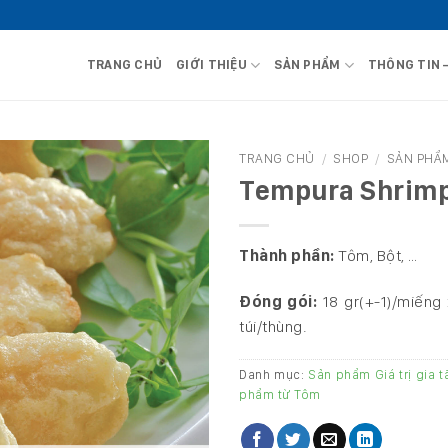
TRANG CHỦ
GIỚI THIỆU
SẢN PHẨM
THÔNG TIN 
TRANG CHỦ
/
SHOP
/
SẢN PHẨ
Tempura Shrimp
Thành phần:
Tôm, Bột, …
Đóng gói:
18 gr(+-1)/miếng 
túi/thùng.
Danh mục:
Sản phẩm Giá trị gia 
phẩm từ Tôm