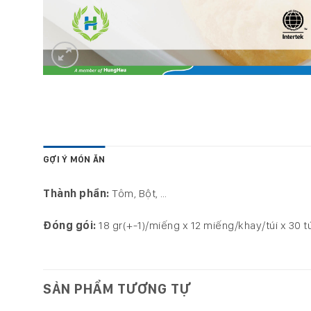
GỢI Ý MÓN ĂN
Thành phần:
Tôm, Bột, …
Đóng gói:
18 gr(+-1)/miếng x 12 miếng/khay/túi x 30 t
SẢN PHẨM TƯƠNG TỰ