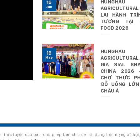
HUNGHAU
15
Jun
AGRICULTURAL
LẠI HÀNH TRÌ
TƯỢNG TẠI 
FOOD 2026
HUNGHAU
19
AGRICULTURAL
May
GIA SIAL SHA
CHINA 2026 
CHỢ THỰC P
ĐỒ UỐNG LỚN
CHÂU Á
ệm trực tuyến của bạn, cho phép bạn chia sẻ nội dung trên mạng xã hội