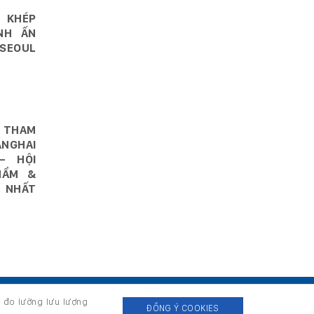
 KHÉP
NH ẤN
SEOUL
 THAM
NGHAI
– HỘI
HẨM &
 NHẤT
, đo lường lưu lượng
ĐỒNG Ý COOKIES