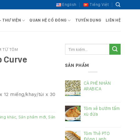
English
Tiếng Việt
– THƯ VIỆN
QUAN HỆ CỔ ĐÔNG
TUYỂN DỤNG
LIÊN HỆ
Tìm
M TỪ TÔM
kiếm:
 Curve
SẢN PHẨM
CÀ PHÊ NHÂN
ARABICA
x 12 miếng/khay/túi x 30
Tôm xẻ bướm tẩm
xù dừa
tăng khác
,
Sản phẩm mới
,
Sản
Tôm Thẻ PTO
Đông Lạnh