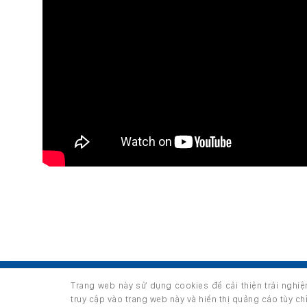
TRANG CHỦ
GIỚI THIỆU
SẢN PHẨM
Trang web này sử dụng cookies để cải thiện trải nghi
Copyright 2026 ©
thuộc HUNGHAU HOLDINGS. All right
truy cập vào trang web này và hiển thị quảng cáo tùy c