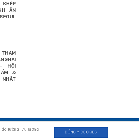
 KHÉP
NH ẤN
SEOUL
 THAM
NGHAI
– HỘI
HẨM &
 NHẤT
, đo lường lưu lượng
ĐỒNG Ý COOKIES