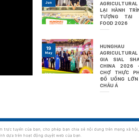
Jun
AGRICULTURAL
LẠI HÀNH TRÌ
TƯỢNG TẠI 
FOOD 2026
HUNGHAU
19
AGRICULTURAL
May
GIA SIAL SHA
CHINA 2026 
CHỢ THỰC P
ĐỒ UỐNG LỚN
CHÂU Á
ệm trực tuyến của bạn, cho phép bạn chia sẻ nội dung trên mạng xã hội
s reserved.
hỉnh dựa trên hoạt động duyệt web của bạn.