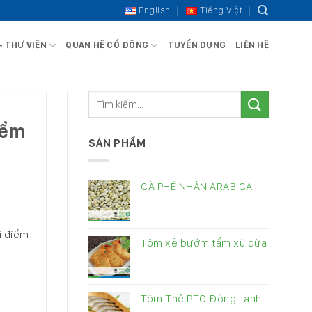
English
Tiếng Việt
– THƯ VIỆN
QUAN HỆ CỔ ĐÔNG
TUYỂN DỤNG
LIÊN HỆ
iểm
SẢN PHẨM
CÀ PHÊ NHÂN ARABICA
i điểm
Tôm xẻ bướm tẩm xù dừa
Tôm Thẻ PTO Đông Lạnh