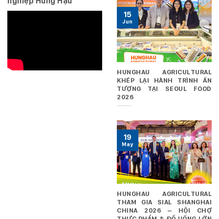
nghiệp Hùng Hậu
15
Jun
HUNGHAU AGRICULTURAL
KHÉP LẠI HÀNH TRÌNH ẤN
TƯỢNG TẠI SEOUL FOOD
2026
19
May
HUNGHAU AGRICULTURAL
THAM GIA SIAL SHANGHAI
CHINA 2026 – HỘI CHỢ
THỰC PHẨM & ĐỒ UỐNG LỚN