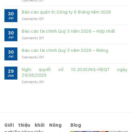
Comments Off
Bảng
cung
Báo cáo quản trị Công ty 6 tháng năm 2026
30
cấp
Jul
on
Comments Off
thông
Báo
tin
cáo
về
Báo cáo tài chính Quý 3 năm 2026 – Hợp nhất
30
quản
quản
Jul
on
Comments Off
trị
trị
Báo
Công
Công
cáo
ty
Báo cáo tài chính Quý 3 năm 2026 – Riêng
ty
30
tài
6
6
Jul
on
Comments Off
chính
tháng
tháng
Báo
Quý
năm
năm
cáo
3
Nghị quyết số 10.2026/NQ-HĐQT ngày
2026
2026
29
tài
năm
29/06/2026
Jun
chính
2026
on
Comments Off
Quý
–
Nghị
3
Hợp
quyết
năm
nhất
số
2026
10.2026/NQ-
–
HĐQT
Riêng
ngày
29/06/2026
Giới thiệu khối Nông
Blog