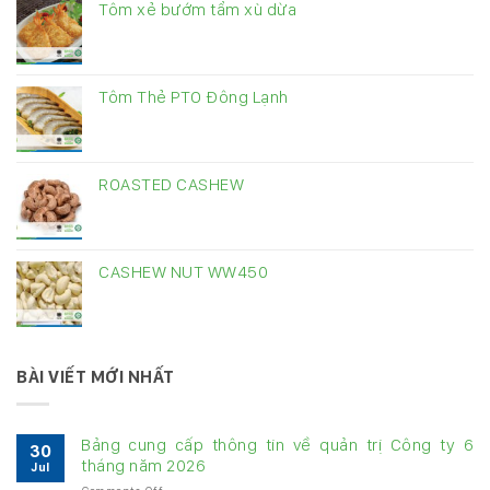
Tôm xẻ bướm tẩm xù dừa
Tôm Thẻ PTO Đông Lạnh
ROASTED CASHEW
CASHEW NUT WW450
BÀI VIẾT MỚI NHẤT
Bảng cung cấp thông tin về quản trị Công ty 6
30
tháng năm 2026
Jul
on