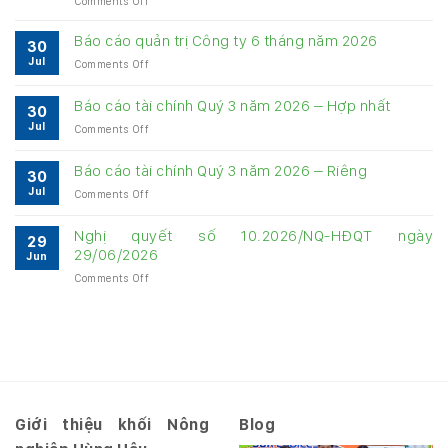
Comments Off
Bảng
cung
Báo cáo quản trị Công ty 6 tháng năm 2026
30
cấp
Jul
on
Comments Off
thông
Báo
tin
cáo
về
Báo cáo tài chính Quý 3 năm 2026 – Hợp nhất
30
quản
quản
Jul
on
Comments Off
trị
trị
Báo
Công
Công
cáo
ty
Báo cáo tài chính Quý 3 năm 2026 – Riêng
ty
30
tài
6
6
Jul
on
Comments Off
chính
tháng
tháng
Báo
Quý
năm
năm
cáo
3
Nghị quyết số 10.2026/NQ-HĐQT ngày
2026
2026
29
tài
năm
29/06/2026
Jun
chính
2026
on
Comments Off
Quý
–
Nghị
3
Hợp
quyết
năm
nhất
số
2026
10.2026/NQ-
–
HĐQT
Riêng
ngày
29/06/2026
Giới thiệu khối Nông
Blog