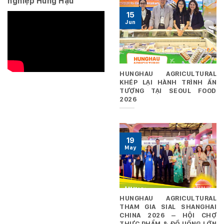
nghiệp Hùng Hậu
15
Jun
HUNGHAU AGRICULTURAL
KHÉP LẠI HÀNH TRÌNH ẤN
TƯỢNG TẠI SEOUL FOOD
2026
19
May
HUNGHAU AGRICULTURAL
THAM GIA SIAL SHANGHAI
CHINA 2026 – HỘI CHỢ
THỰC PHẨM & ĐỒ UỐNG LỚN