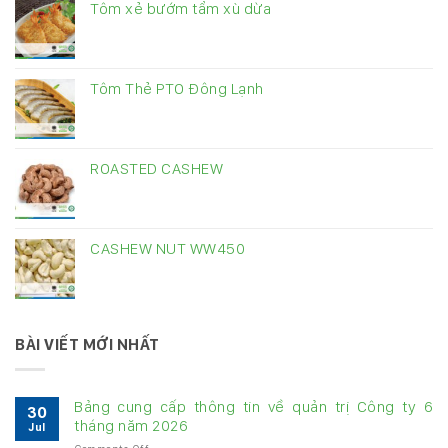
Tôm xẻ bướm tẩm xù dừa
Tôm Thẻ PTO Đông Lạnh
ROASTED CASHEW
CASHEW NUT WW450
BÀI VIẾT MỚI NHẤT
Bảng cung cấp thông tin về quản trị Công ty 6
30
tháng năm 2026
Jul
on