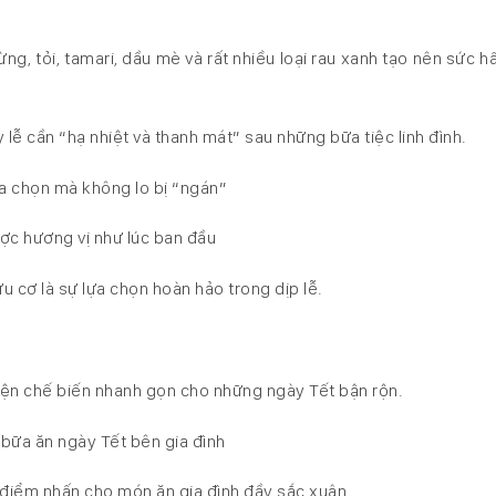
ừng, tỏi, tamari, dầu mè và rất nhiều loại rau xanh tạo nên sức 
lễ cần “hạ nhiệt và thanh mát” sau những bữa tiệc linh đình.
lựa chọn mà không lo bị “ngán”
ợc hương vị như lúc ban đầu
 cơ là sự lựa chọn hoàn hảo trong dịp lễ.
tiện chế biến nhanh gọn cho những ngày Tết bận rộn.
bữa ăn ngày Tết bên gia đình
o điểm nhấn cho món ăn gia đình đầy sắc xuân