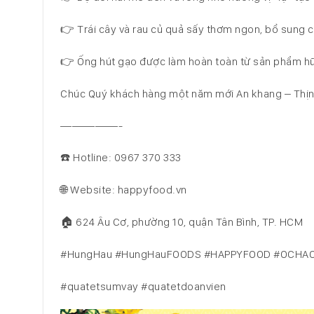
👉 Trái cây và rau củ quả sấy thơm ngon, bổ sung c
👉 Ống hút gạo được làm hoàn toàn từ sản phẩm hữu
Chúc Quý khách hàng một năm mới An khang – Thịn
—————-
☎️ Hotline: 0967 370 333
🌐 Website: happyfood.vn
🏠 624 Âu Cơ, phường 10, quận Tân Bình, TP. HCM
#HungHau #HungHauFOODS #HAPPYFOOD #OCHAO
#quatetsumvay #quatetdoanvien