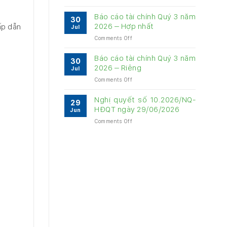
Báo
về
cáo
quản
Báo cáo tài chính Quý 3 năm
30
quản
trị
2026 – Hợp nhất
hấp dẫn
Jul
trị
Công
on
Comments Off
Công
ty
Báo
ty
6
cáo
6
Báo cáo tài chính Quý 3 năm
tháng
30
tài
tháng
2026 – Riêng
năm
Jul
chính
năm
2026
on
Comments Off
Quý
2026
Báo
3
cáo
năm
Nghị quyết số 10.2026/NQ-
29
tài
2026
HĐQT ngày 29/06/2026
Jun
chính
–
on
Comments Off
Quý
Hợp
Nghị
3
nhất
quyết
năm
số
2026
10.2026/NQ-
–
HĐQT
Riêng
ngày
29/06/2026