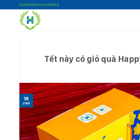
Bỏ
HUNGHAU HOLDINGS
qua
nội
dung
Tết này có giỏ quà Happ
16
Jan