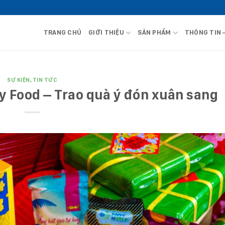
TRANG CHỦ
GIỚI THIỆU
SẢN PHẨM
THÔNG TIN 
SỰ KIỆN
,
TIN TỨC
y Food – Trao quà ý đón xuân sang