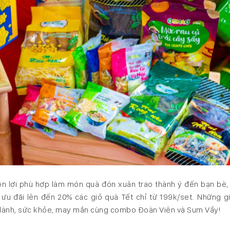
iện lợi phù hợp làm món quà đón xuân trao thành ý đến bạn bè,
ưu đãi lên đến 20% các giỏ quà Tết chỉ từ 199k/set. Những g
n lành, sức khỏe, may mắn cùng combo Đoàn Viên và Sum Vầy!