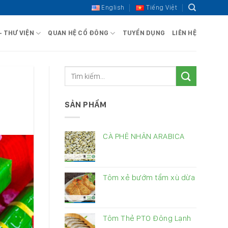
English
Tiếng Việt
– THƯ VIỆN
QUAN HỆ CỔ ĐÔNG
TUYỂN DỤNG
LIÊN HỆ
SẢN PHẨM
CÀ PHÊ NHÂN ARABICA
Tôm xẻ bướm tẩm xù dừa
Tôm Thẻ PTO Đông Lạnh