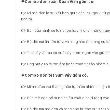
☘
Combo
đ
ó
n xu
â
n
Đ
o
à
n Vi
ê
n g
ồ
m c
ó
:
👉 Mì mè đen là sự kết hợp giữa các loại gia vị từ g
khó tả.
👉 Bún đậu nành sự lựa chọn hợp lý cho những ngày 
👉 Bộ đôi nui ăn liền tứ vị và rong nho đa dạng sự 
👉 Trái cây và rau củ quả sấy thơm ngon vẫn giữ đư
👉 Ống hút gạo được làm hoàn toàn từ sản phẩm hữu
☘
Combo
đ
ó
n t
ế
t Sum V
ầ
y g
ồ
m c
ó
:
👉 Mì mè đen với thành phần tự thiên nhiên, thuận 
👉 Bún mè đen bổ sung nhiều chất dinh dưỡng cho 
👉 Bộ đôi nui mè đen và rong nho hương vị “lạ” tạ