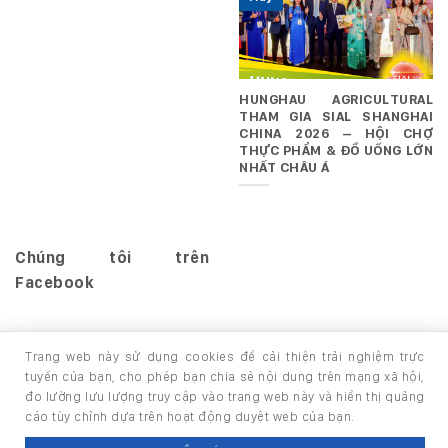
HUNGHAU AGRICULTURAL
THAM GIA SIAL SHANGHAI
CHINA 2026 – HỘI CHỢ
THỰC PHẨM & ĐỒ UỐNG LỚN
NHẤT CHÂU Á
Chúng tôi trên
Facebook
Trang web này sử dụng cookies để cải thiện trải nghiệm trực
tuyến của bạn, cho phép bạn chia sẻ nội dung trên mạng xã hội,
đo lường lưu lượng truy cập vào trang web này và hiển thị quảng
TRANG CHỦ
GIỚI THIỆU
SẢN PHẨM
cáo tùy chỉnh dựa trên hoạt động duyệt web của bạn.
Copyright 2026 ©
thuộc HUNGHAU HOLDINGS. All rights