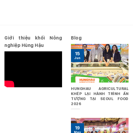
Hợp
quyết
năm
nhất
số
2026
10.2026/NQ-
–
HĐQT
Riêng
ngày
29/06/2026
Giới thiệu khối Nông
Blog
nghiệp Hùng Hậu
15
Jun
HUNGHAU AGRICULTURAL
KHÉP LẠI HÀNH TRÌNH ẤN
TƯỢNG TẠI SEOUL FOOD
2026
19
May