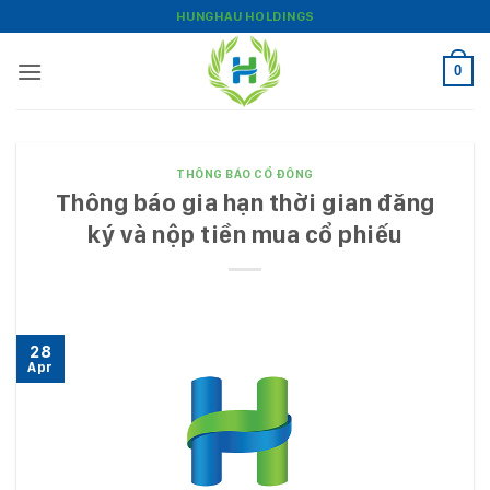
Bỏ
HUNGHAU HOLDINGS
qua
nội
0
dung
THÔNG BÁO CỔ ĐÔNG
Thông báo gia hạn thời gian đăng
ký và nộp tiền mua cổ phiếu
28
Apr