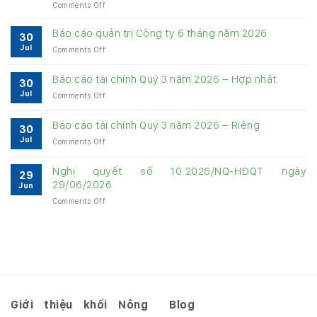
on
Comments Off
Bảng
cung
Báo cáo quản trị Công ty 6 tháng năm 2026
30
cấp
Jul
on
Comments Off
thông
Báo
tin
cáo
về
Báo cáo tài chính Quý 3 năm 2026 – Hợp nhất
30
quản
quản
Jul
on
Comments Off
trị
trị
Báo
Công
Công
cáo
ty
Báo cáo tài chính Quý 3 năm 2026 – Riêng
ty
30
tài
6
6
Jul
on
Comments Off
chính
tháng
tháng
Báo
Quý
năm
năm
cáo
3
Nghị quyết số 10.2026/NQ-HĐQT ngày
2026
2026
29
tài
năm
29/06/2026
Jun
chính
2026
on
Comments Off
Quý
–
Nghị
3
Hợp
quyết
năm
nhất
số
2026
10.2026/NQ-
–
HĐQT
Riêng
ngày
29/06/2026
Giới thiệu khối Nông
Blog