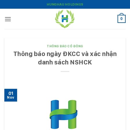
Bỏ
HUNGHAU HOLDINGS
qua
nội
0
dung
THÔNG BÁO CỔ ĐÔNG
Thông báo ngày ĐKCC và xác nhận
danh sách NSHCK
01
Nov