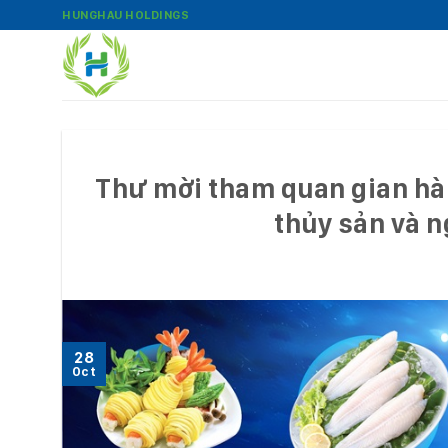
Bỏ
HUNGHAU HOLDINGS
qua
nội
dung
Thư mời tham quan gian hàn
thủy sản và 
28
Oct