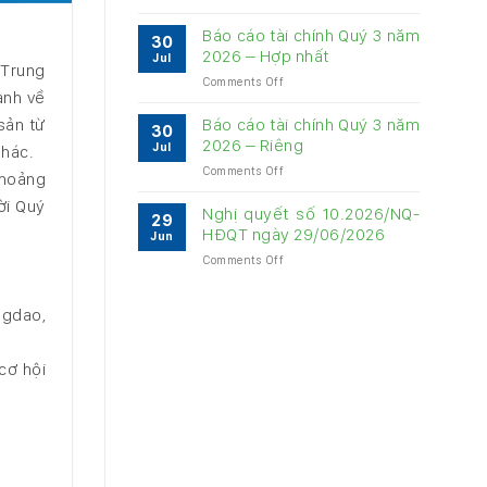
Báo
về
cáo
quản
Báo cáo tài chính Quý 3 năm
30
quản
trị
2026 – Hợp nhất
Jul
trị
 Trung
Công
on
Comments Off
Công
ty
ành về
Báo
ty
6
cáo
6
sản từ
Báo cáo tài chính Quý 3 năm
tháng
30
tài
tháng
2026 – Riêng
năm
Jul
khác.
chính
năm
2026
on
Comments Off
Quý
khoảng
2026
Báo
3
ời Quý
cáo
năm
Nghị quyết số 10.2026/NQ-
29
tài
2026
HĐQT ngày 29/06/2026
Jun
chính
–
on
Comments Off
Quý
Hợp
Nghị
3
nhất
quyết
năm
ngdao,
số
2026
10.2026/NQ-
–
HĐQT
Riêng
cơ hội
ngày
29/06/2026