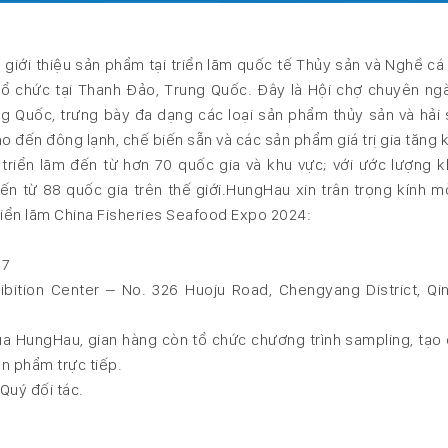
giới thiệu sản phẩm tại triển lãm quốc tế Thủy sản và Nghề cá
ổ chức tại Thanh Đảo, Trung Quốc. Đây là Hội chợ chuyên ng
rung Quốc, trưng bày đa dạng các loại sản phẩm thủy sản và hải 
ho đến đông lạnh, chế biến sẵn và các sản phẩm giá trị gia tăng 
triển lãm đến từ hơn 70 quốc gia và khu vực; với ước lượng 
 từ 88 quốc gia trên thế giới.HungHau xin trân trọng kính m
riển lãm China Fisheries Seafood Expo 2024:
B7
ibition Center – No. 326 Huoju Road, Chengyang District, Qi
ủa HungHau, gian hàng còn tổ chức chương trình sampling, tạo 
n phẩm trực tiếp.
Quý đối tác.