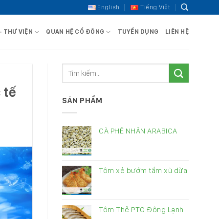
English
Tiếng Việt
– THƯ VIỆN
QUAN HỆ CỔ ĐÔNG
TUYỂN DỤNG
LIÊN HỆ
 tế
SẢN PHẨM
CÀ PHÊ NHÂN ARABICA
Tôm xẻ bướm tẩm xù dừa
Tôm Thẻ PTO Đông Lạnh