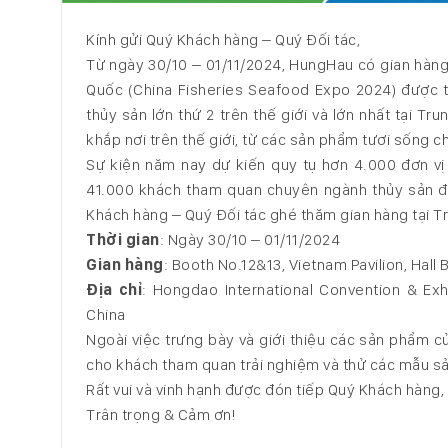
Kính gửi Quý Khách hàng – Quý Đối tác,
Từ ngày 30/10 – 01/11/2024, HungHau có gian hàng 
Quốc (China Fisheries Seafood Expo 2024) được t
thủy sản lớn thứ 2 trên thế giới và lớn nhất tại T
khắp nơi trên thế giới, từ các sản phẩm tươi sống c
Sự kiện năm nay dự kiến quy tụ hơn 4.000 đơn vị 
41.000 khách tham quan chuyên ngành thủy sản đến
Khách hàng – Quý Đối tác ghé thăm gian hàng tại T
Thời gian
: Ngày 30/10 – 01/11/2024
Gian hàng
: Booth No.12&13, Vietnam Pavilion, Hall 
Địa chỉ
: Hongdao International Convention & Exh
China
Ngoài việc trưng bày và giới thiệu các sản phẩm c
cho khách tham quan trải nghiệm và thử các mẫu sả
Rất vui và vinh hạnh được đón tiếp Quý Khách hàng, 
Trân trọng & Cảm ơn!