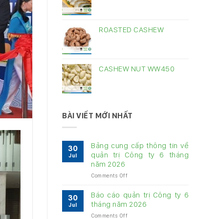
ROASTED CASHEW
CASHEW NUT WW450
BÀI VIẾT MỚI NHẤT
Bảng cung cấp thông tin về
30
quản trị Công ty 6 tháng
Jul
năm 2026
on
Comments Off
Bảng
cung
Báo cáo quản trị Công ty 6
30
cấp
tháng năm 2026
Jul
thông
on
Comments Off
tin