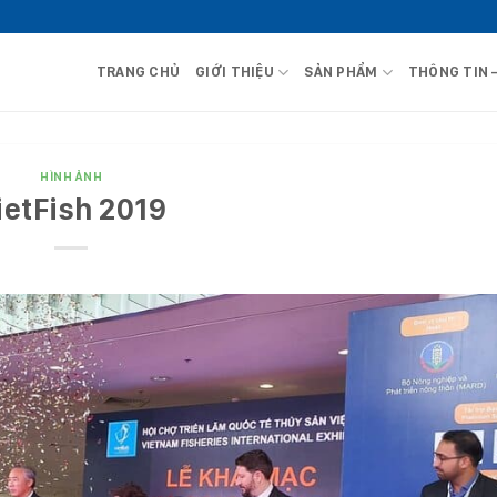
TRANG CHỦ
GIỚI THIỆU
SẢN PHẨM
THÔNG TIN 
HÌNH ẢNH
ietFish 2019