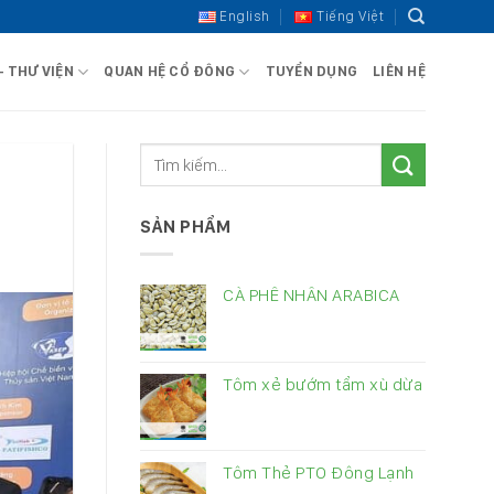
English
Tiếng Việt
– THƯ VIỆN
QUAN HỆ CỔ ĐÔNG
TUYỂN DỤNG
LIÊN HỆ
SẢN PHẨM
CÀ PHÊ NHÂN ARABICA
Tôm xẻ bướm tẩm xù dừa
Tôm Thẻ PTO Đông Lạnh