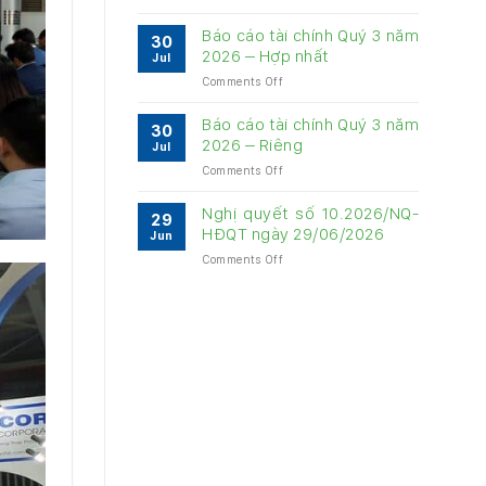
Báo
về
cáo
quản
Báo cáo tài chính Quý 3 năm
30
quản
trị
2026 – Hợp nhất
Jul
trị
Công
on
Comments Off
Công
ty
Báo
ty
6
cáo
6
Báo cáo tài chính Quý 3 năm
tháng
30
tài
tháng
2026 – Riêng
năm
Jul
chính
năm
2026
on
Comments Off
Quý
2026
Báo
3
cáo
năm
Nghị quyết số 10.2026/NQ-
29
tài
2026
HĐQT ngày 29/06/2026
Jun
chính
–
on
Comments Off
Quý
Hợp
Nghị
3
nhất
quyết
năm
số
2026
10.2026/NQ-
–
HĐQT
Riêng
ngày
29/06/2026