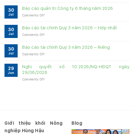
Bảng
cung
Báo cáo quản trị Công ty 6 tháng năm 2026
30
cấp
Jul
on
Comments Off
thông
Báo
tin
cáo
về
Báo cáo tài chính Quý 3 năm 2026 – Hợp nhất
30
quản
quản
Jul
on
Comments Off
trị
trị
Báo
Công
Công
cáo
ty
Báo cáo tài chính Quý 3 năm 2026 – Riêng
ty
30
tài
6
6
Jul
on
Comments Off
chính
tháng
tháng
Báo
Quý
năm
năm
cáo
3
Nghị quyết số 10.2026/NQ-HĐQT ngày
2026
2026
29
tài
năm
29/06/2026
Jun
chính
2026
on
Comments Off
Quý
–
Nghị
3
Hợp
quyết
năm
nhất
số
2026
10.2026/NQ-
–
HĐQT
Riêng
ngày
29/06/2026
Giới thiệu khối Nông
Blog
nghiệp Hùng Hậu