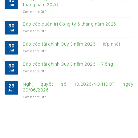
30
tháng năm 2026
Jul
on
Comments Off
Bảng
cung
Báo cáo quản trị Công ty 6 tháng năm 2026
30
cấp
Jul
on
Comments Off
thông
Báo
tin
cáo
về
Báo cáo tài chính Quý 3 năm 2026 – Hợp nhất
30
quản
quản
Jul
on
Comments Off
trị
trị
Báo
Công
Công
cáo
ty
Báo cáo tài chính Quý 3 năm 2026 – Riêng
ty
30
tài
6
6
Jul
on
Comments Off
chính
tháng
tháng
Báo
Quý
năm
năm
cáo
3
Nghị quyết số 10.2026/NQ-HĐQT ngày
2026
2026
29
tài
năm
29/06/2026
Jun
chính
2026
on
Comments Off
Quý
–
Nghị
3
Hợp
quyết
năm
nhất
số
2026
10.2026/NQ-
–
HĐQT
Riêng
ngày
29/06/2026