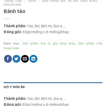
TRANG CHỦ
/
SHOP
/
SẢN PHẨM GIÁ TRỊ GIA TĂNG KHÁC
/
SEAJOCAKE
Bánh táo
Thành phần:
Táo, Bơ, Bột mì, Gia vị, …
Đóng gói:
60gr/miếng x 6 miếng/khay
Danh mục:
Sản phẩm Giá trị gia tăng khác
,
Sản phẩm mới
,
SeajoCake
GỢI Ý MÓN ĂN
Thành phần:
Táo, Bơ, Bột mì, Gia vị, …
Đóng gói:
60gr/miếng x 6 miếng/khay