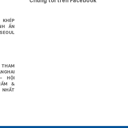
Chúng tôi trên Facebook
 KHÉP
NH ẤN
SEOUL
 THAM
NGHAI
– HỘI
HẨM &
 NHẤT