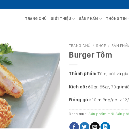
TRANG CHỦ
GIỚI THIỆU
SẢN PHẨM
THÔNG TIN 
TRANG CHỦ
/
SHOP
/
SẢN PHẨ
Burger Tôm
Thành phần:
Tôm, bột và gia 
Kích cỡ:
60gr, 65gr, 70gr/mi
Đóng gói:
10 miếng/gói x 12
Danh mục:
Sản phẩm mới
,
Sản ph